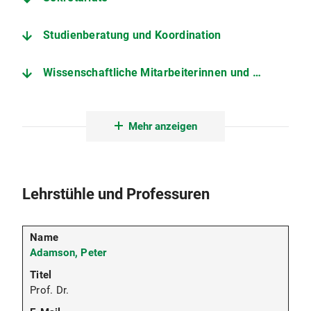
Studienberatung und Koordination
Wissenschaftliche Mitarbeiterinnen und Mitarbeiter
Lehrbeauftragte
Mehr anzeigen
Promovierende
Außerplanmäßige und Honorarprofessuren
Lehrstühle und Professuren
Privatdozentinnen und Privatdozenten
Adamson, Peter
Verwaltungsangestellte
Prof. Dr.
Emeriti