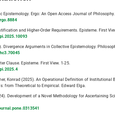
ic Epistemology. Ergo: An Open Access Journal of Philosophy.
ergo.8884
tification and Higher-Order Requirements. Episteme. First Vie
epi.2025.10093
). Divergence Arguments in Collective Epistemology. Philosop
phc3.70045
er Clause. Episteme. First View. 1-25.
epi.2025.4
r, Konrad (2025). An Operational Definition of Institutional B
efs: from Theoretical to Empirical. Edward Elga.
24). Development of a Novel Methodology for Ascertaining Sci
journal.pone.0313541