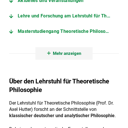
Aktuelles und Veranstaltungen
Lehre und Forschung am Lehrstuhl für Theoretische Philosophie
Masterstudiengang Theoretische Philosophie
Th|Phil Workshop – Wege in die aktuelle Forschung
Mehr anzeigen
Leitung
Vertretung bis einschließlich Wintersemester 2026/27
Über den Lehrstuhl für Theoretische
Philosophie
Kontakt und Adresse
Der Lehrstuhl für Theoretische Philosophie (Prof. Dr.
Personen am Lehrstuhl für Theoretische Philosophie
Axel Hutter) forscht an der Schnittstelle von
klassischer deutscher und analytischer Philosophie
.