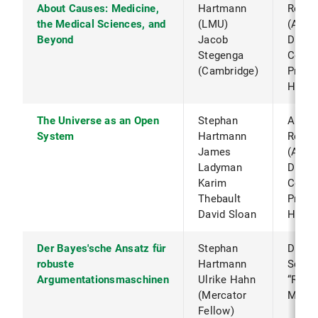
About Causes: Medicine,
Hartmann
Resea
the Medical Sciences, and
(LMU)
(AHRC
Beyond
Jacob
DFG (
Stegenga
Colla
(Cambridge)
Projec
Human
The Universe as an Open
Stephan
Arts 
System
Hartmann
Resea
James
(AHRC
Ladyman
DFG (
Karim
Colla
Thebault
Projec
David Sloan
Human
Der Bayes'sche Ansatz für
Stephan
DFG
robuste
Hartmann
Schwe
Argumentationsmaschinen
Ulrike Hahn
“Robu
(Mercator
Machi
Fellow)