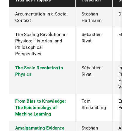
Titel des Projekts
Personen
Drittm
Schließlich gehen wir in der
Philosophie der
Klimawissenschaften
der Frage nach, wie das
Argumentation in a Social
Stephan
DFG
IPCC-Gremium den Grad des Verständnisses
Context
Hartmann
bestimmter Aspekte des Klimawandels bewertet
und wie Fortschritt in der Klimawissenschaft
The Scaling Revolution in
Sébastien
ERC St
gemessen werden kann.
Physics: Historical and
Rivat
Philosophical
Perspectives
The Scale Revolution in
Sébastien
Initiat
Physics
Rivat
Pioni
Explor
Volks
From Bias to Knowledge:
Tom
Emmy 
The Epistemology of
Sterkenburg
Progr
Machine Learning
Amalgamating Evidence
Stephan
Arts 