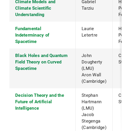
Climate Models and
Gabriel
HORI
Climate Scientific
Tarziu
Postd
Understanding
Fello
Fundamental
Laurie
HORI
Indeterminacy of
Letertre
Postd
Spacetime
Fello
Black Holes and Quantum
John
Cambr
Field Theory on Curved
Dougherty
Strate
Spacetime
(LMU)
Aron Wall
(Cambridge)
Decision Theory and the
Stephan
Cambr
Future of Artificial
Hartmann
Strate
Intelligence
(LMU)
Jacob
Stegenga
(Cambridge)