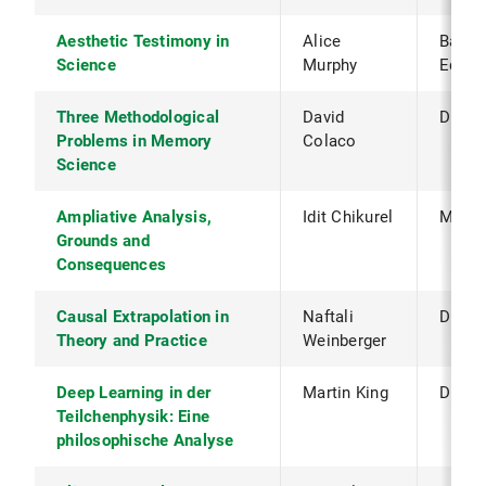
Aesthetic Testimony in
Alice
Bavar
Science
Murphy
Equali
Three Methodological
David
DFG
Problems in Memory
Colaco
Science
Ampliative Analysis,
Idit Chikurel
Minerv
Grounds and
Consequences
Causal Extrapolation in
Naftali
DFG
Theory and Practice
Weinberger
Deep Learning in der
Martin King
DFG
Teilchenphysik: Eine
philosophische Analyse