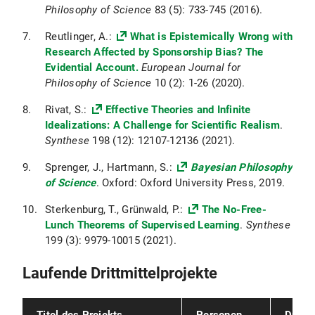
Bewusstseinstheorien, Messmodelle in der
sind die Vor- und Nachteile von Gruppen-
Philosophy of Science
83 (5): 733-745 (2016).
ist kritikwürdig an manchen Formen von
Bewusstseinsforschung und die Frage, ob
Deliberationen, die am Ende in einem Konsens
Wissenschaftskritik bzw.
künstliche Intelligenz zu bewussten Erfahrungen
münden? Und wie können etwaige Verzerrungen
Reutlinger, A.:
What is Epistemically Wrong with
Wissenschaftsskeptizismus? Welche sozialen
fähig ist.
(wie der Verankerungseffekt) korrigiert werden?
Research Affected by Sponsorship Bias? The
Aspekte sind charakteristisch für die
In der
Philosophie der Statistik und künstlichen
Evidential Account.
European Journal for
Wissenschaft?
Intelligenz
arbeiten wir zu alternativen
Philosophy of Science
10 (2): 1-26 (2020).
Repräsentationen von Unsicherheit (wie der
Rivat, S.:
Effective Theories and Infinite
Theorie unpräziser Wahrscheinlichkeiten) und
Idealizations: A Challenge for Scientific Realism
.
forschen zu den Grundlagen der mathematischen
Synthese
198 (12): 12107-12136 (2021).
Theorie des maschinellen Lernens. In der
Philosophie der Psychologie und der
Sprenger, J., Hartmann, S.:
Bayesian Philosophy
Neurowissenschaften
fragen wir, ob man aus dem
of Science
. Oxford: Oxford University Press, 2019.
Erfolg der prädiktiven Verarbeitungstheorie des
menschlichen Geistes („predictive processing“)
Sterkenburg, T., Grünwald, P.:
The No-Free-
schließen kann, dass das Gehirn eine Bayes'sche
Lunch Theorems of Supervised Learning
.
Synthese
Maschine ist. Und: Welche Implikationen hat eine
199 (3): 9979-10015 (2021).
naturalistische Theorie des Gedächtnisses für
Fragen nach der persönlichen Identität und der
Laufende Drittmittelprojekte
Ethik? In der
Philosophie der Medizin
untersuchen wir, wie verschiedene Typen von
Evidenz miteinander kombiniert werden können.