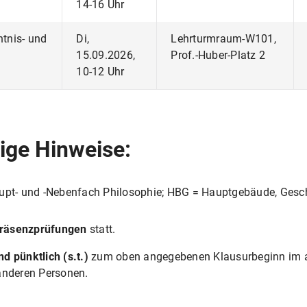
14-16 Uhr
ntnis- und
Di,
Lehrturmraum-W101,
15.09.2026,
Prof.-Huber-Platz 2
10-12 Uhr
ige Hinweise:
upt- und -Nebenfach Philosophie; HBG = Hauptgebäude, Geschw
Präsenzprüfungen
statt.
nd pünktlich (s.t.)
zum oben angegebenen Klausurbeginn im a
anderen Personen.