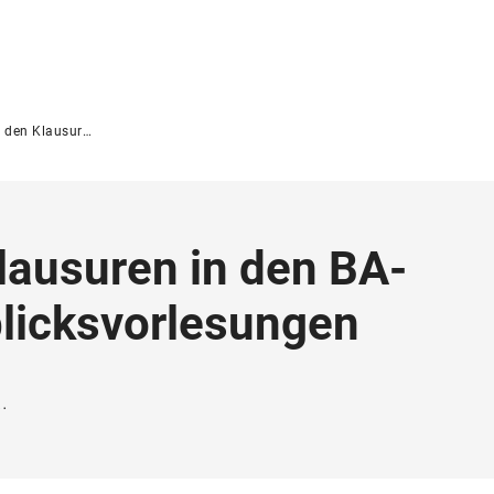
Überblicksvorlesungen (Termine, Anmeldefristen etc.)
lausuren in den BA-
licksvorlesungen
.