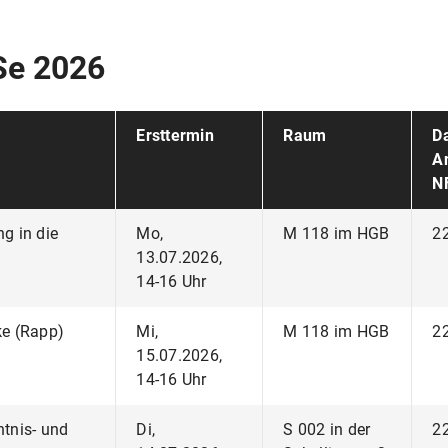
Se 2026
Ersttermin
Raum
D
An
N
ng in die
Mo,
M 118 im HGB
22
13.07.2026,
14-16 Uhr
ke (Rapp)
Mi,
M 118 im HGB
22
15.07.2026,
14-16 Uhr
ntnis- und
Di,
S 002 in der
22