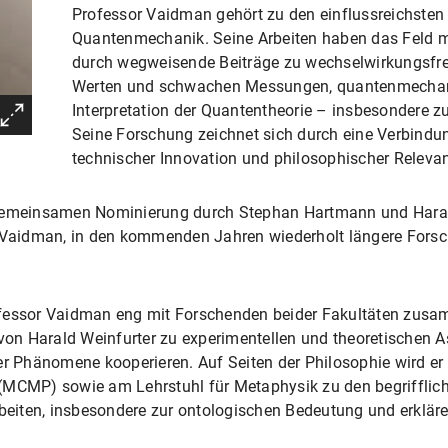
Professor Vaidman gehört zu den einflussreichsten 
Quantenmechanik. Seine Arbeiten haben das Feld m
durch wegweisende Beiträge zu wechselwirkungsf
Werten und schwachen Messungen, quantenmechanis
Interpretation der Quantentheorie – insbesondere zur
Seine Forschung zeichnet sich durch eine Verbindun
technischer Innovation und philosophischer Releva
 gemeinsamen Nominierung durch Stephan Hartmann und Harald
or Vaidman, in den kommenden Jahren wiederholt längere Fors
fessor Vaidman eng mit Forschenden beider Fakultäten zusam
e von Harald Weinfurter zu experimentellen und theoretische
 Phänomene kooperieren. Auf Seiten der Philosophie wird e
(MCMP) sowie am Lehrstuhl für Metaphysik zu den begrifflich
eiten, insbesondere zur ontologischen Bedeutung und erklär