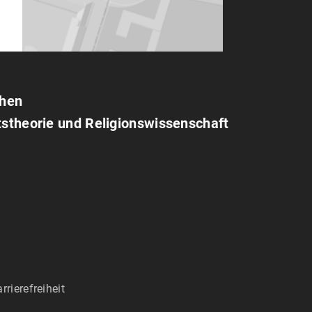
chen
tstheorie und Religionswissenschaft
rrierefreiheit