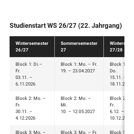
Studienstart WS 26/27 (22. Jahrgang)
Wintersemester
Sommersemester
Winterseme
26/27
27
27/28
Block 1: Di.–
Block 1: Mo. – Fr.
Block 1: Mo
Fr.
19. – 23.04.2027
Do.
03.11. –
15.11. –
6.11.2026
18.11.2027
Block 2: Mo. –
Block 2: Mo. –
Block 2: Mo
Fr.
Mi.
Fr.
30.11. –
10. – 12.05.2027
6.12. –
4.12.2026
10.12.2027
Block 3: Mo. –
Block 3: Mo. – Fr.
Block 3: Mo